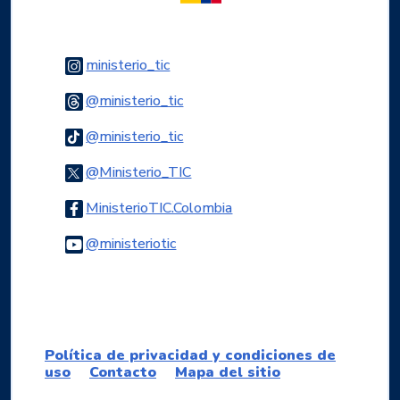
Logo Instagram
ministerio_tic
Logo Threads
@ministerio_tic
Logo Tiktok
@ministerio_tic
Logo Twitter
@Ministerio_TIC
Logo Facebook
MinisterioTIC.Colombia
Logo Youtube
@ministeriotic
Logo WhatsApp
Política de privacidad y condiciones de
uso
Contacto
Mapa del sitio