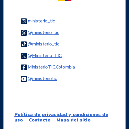
Logo Instagram
ministerio_tic
Logo Threads
@ministerio_tic
Logo Tiktok
@ministerio_tic
Logo Twitter
@Ministerio_TIC
Logo Facebook
MinisterioTIC.Colombia
Logo Youtube
@ministeriotic
Logo WhatsApp
Política de privacidad y condiciones de
uso
Contacto
Mapa del sitio