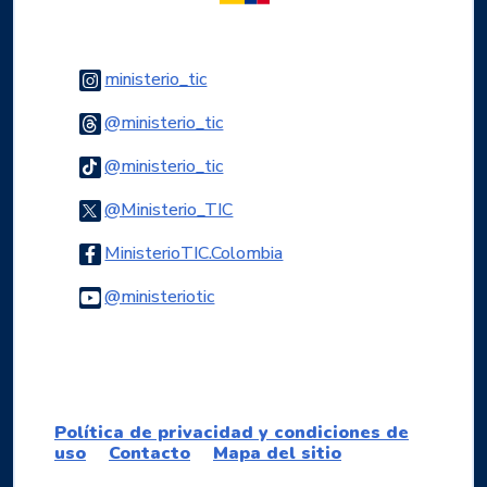
Logo Instagram
ministerio_tic
Logo Threads
@ministerio_tic
Logo Tiktok
@ministerio_tic
Logo Twitter
@Ministerio_TIC
Logo Facebook
MinisterioTIC.Colombia
Logo Youtube
@ministeriotic
Logo WhatsApp
Política de privacidad y condiciones de
uso
Contacto
Mapa del sitio