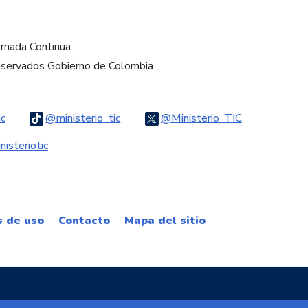
ornada Continua
eservados Gobierno de Colombia
Logo Threads
Logo Tiktok
Logo Twitter
ic
@ministerio_tic
@Ministerio_TIC
ook
Logo Youtube
Logo WhatsApp
isteriotic
s de uso
Contacto
Mapa del sitio