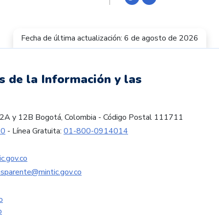
Fecha de última actualización: 6 de agosto de 2026
s de la Información y las
es 12A y 12B Bogotá, Colombia - Código Postal 111711
60
- Línea Gratuita:
01-800-0914014
c.gov.co
nsparente@mintic.gov.co
o
o