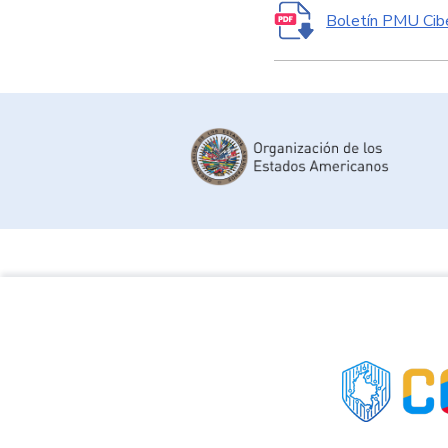
Boletín PMU Cib
link a colCERT