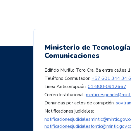
Ministerio de Tecnología
Comunicaciones
Edificio Murillo Toro Cra. 8a entre call
Teléfono Conmutador:
+57 601 344 34 
Línea Anticorrupción:
01-800-0912667
Correo Institucional:
minticresponde@minti
Denuncias por actos de corrupción:
soytra
Notificaciones judiciales:
notificacionesjudicialesmintic@mintic.gov.c
notificacionesjudicialesfontic@mintic.gov.c