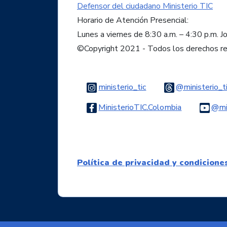
Defensor del ciudadano Ministerio TIC
Horario de Atención Presencial:
Lunes a viernes de 8:30 a.m. – 4:30 p.m. J
©Copyright 2021 - Todos los derechos r
Logo Instagram
ministerio_tic
@ministerio_t
Logo Faceb
MinisterioTIC.Colombia
@min
Política de privacidad y condicione