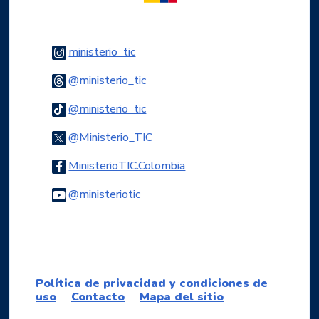
Logo Instagram
ministerio_tic
Logo Threads
@ministerio_tic
Logo Tiktok
@ministerio_tic
Logo Twitter
@Ministerio_TIC
Logo Facebook
MinisterioTIC.Colombia
Logo Youtube
@ministeriotic
Logo WhatsApp
Política de privacidad y condiciones de
uso
Contacto
Mapa del sitio