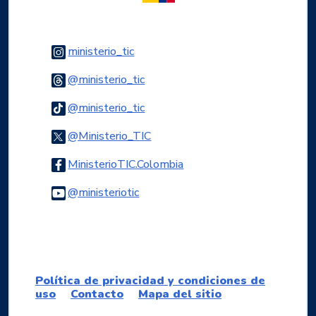
Logo Instagram
ministerio_tic
Logo Threads
@ministerio_tic
Logo Tiktok
@ministerio_tic
Logo Twitter
@Ministerio_TIC
Logo Facebook
MinisterioTIC.Colombia
Logo Youtube
@ministeriotic
Logo WhatsApp
Política de privacidad y condiciones de
uso
Contacto
Mapa del sitio