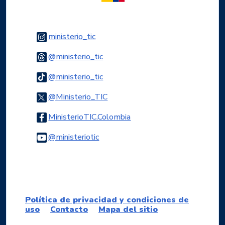
Logo Instagram
ministerio_tic
Logo Threads
@ministerio_tic
Logo Tiktok
@ministerio_tic
Logo Twitter
@Ministerio_TIC
Logo Facebook
MinisterioTIC.Colombia
Logo Youtube
@ministeriotic
Logo WhatsApp
Política de privacidad y condiciones de
uso
Contacto
Mapa del sitio